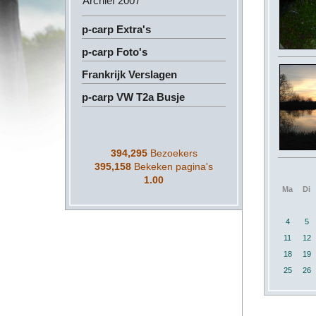
Archief 2007
p-carp Extra's
p-carp Foto's
Frankrijk Verslagen
p-carp VW T2a Busje
394,295
Bezoekers
395,158
Bekeken pagina's
1.00
Ma
Di
4
5
11
12
18
19
25
26