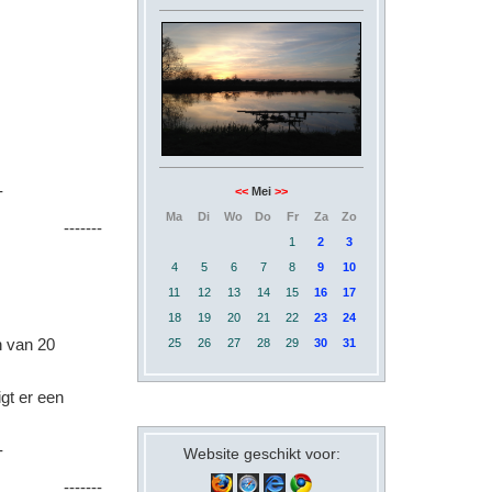
-
<<
Mei
>>
Ma
Di
Wo
Do
Fr
Za
Zo
-------
1
2
3
4
5
6
7
8
9
10
11
12
13
14
15
16
17
18
19
20
21
22
23
24
n van 20
25
26
27
28
29
30
31
igt er een
-
Website geschikt voor:
-------