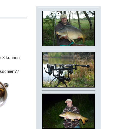
r 8 kunnen
isschien??