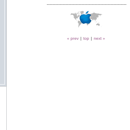
-------------------------------------------------------
« prev
|
top
|
next »