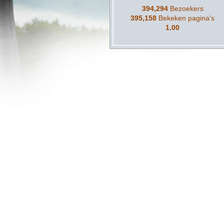
394,294
Bezoekers
395,158
Bekeken pagina's
1.00