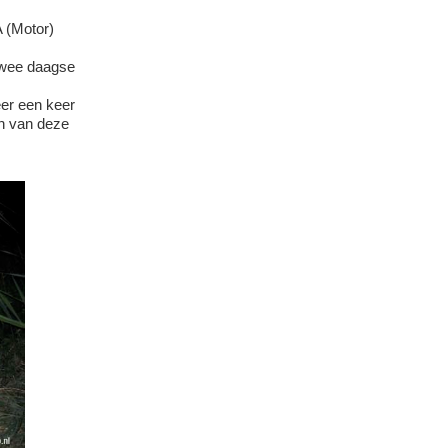
A (Motor)
 twee daagse
er een keer
n van deze