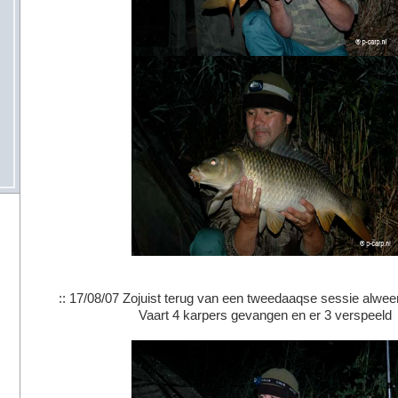
:: 17/08/07 Zojuist terug van een tweedaaqse sessie alwe
Vaart 4 karpers gevangen en er 3 verspeeld