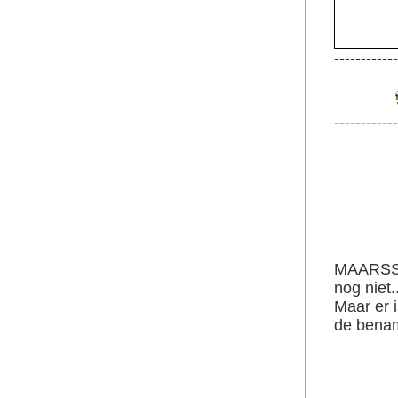
------------
------------
MAARSSE
nog niet.
Maar er 
de bena