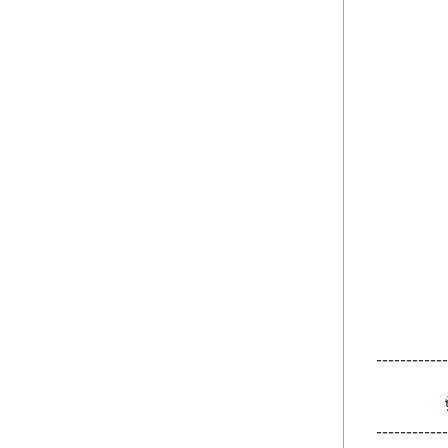
------------
------------