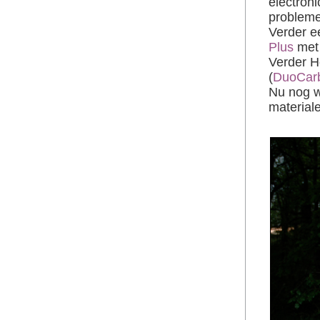
electron
probleme
Verder e
Plus
me
Verder H
(
DuoCar
Nu nog 
materiale