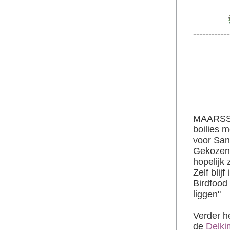
------------
MAARSS
boilies 
voor San
Gekozen 
hopelijk 
Zelf blij
Birdfood
liggen"
Verder h
de
Delki