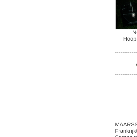
N
Hoop 
------------
------------
MAARSSE
Frankrijk