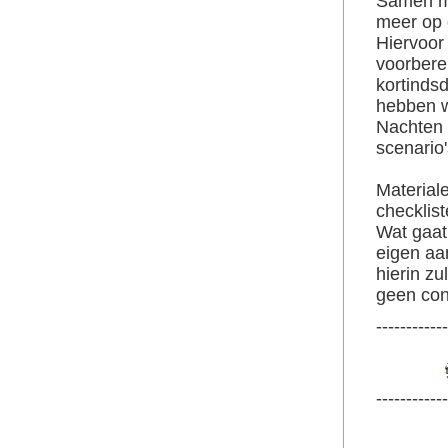
Samen me
meer op 
Hiervoor
voorbere
kortinds
hebben w
Nachten 
scenario
Material
checklis
Wat gaat
eigen aa
hierin z
geen con
------------
------------