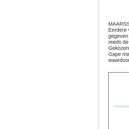
MAARSSE
Eerdere 
gegeven 
reeds de 
Gekozen v
Gape maa
waardoor