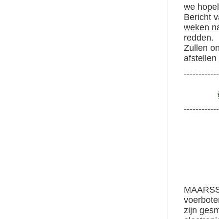
we hopel
Bericht 
weken na
redden.
Zullen o
afstelle
------------
------------
MAARSSE
voerbote
zijn ges